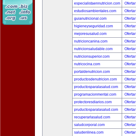
especialistaennutricion.com
Ofertar
estudiosambientales.com
Ofertar
guianutricional.com
Ofertar
higieneyseguridad.com
Ofertar
mejoresusalud.com
Ofertar
nutricioncanina.com
Ofertar
nutricionsaludable.com
Ofertar
nutricionsuperior.com
Ofertar
nutricocina.com
Ofertar
portaldenutricion.com
Ofertar
productosdenutricion.com
Ofertar
productosparalasalud.com
Ofertar
programacionmental.com
Ofertar
protectoresdiarios.com
Ofertar
pruductosparalasalud.com
Ofertar
recuperarlasalud.com
Ofertar
saludcorporal.com
Ofertar
saludenlinea.com
Ofertar