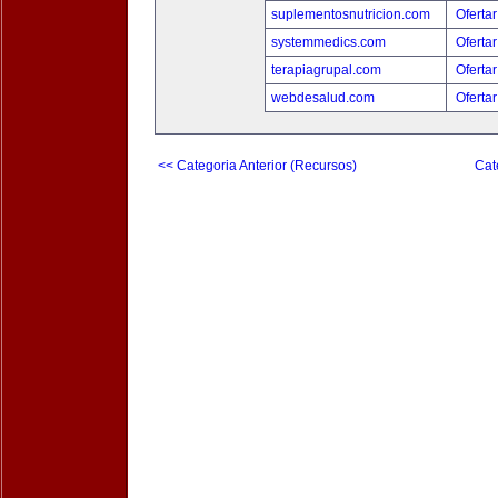
suplementosnutricion.com
Ofertar
systemmedics.com
Ofertar
terapiagrupal.com
Ofertar
webdesalud.com
Ofertar
<< Categoria Anterior (Recursos)
Cat