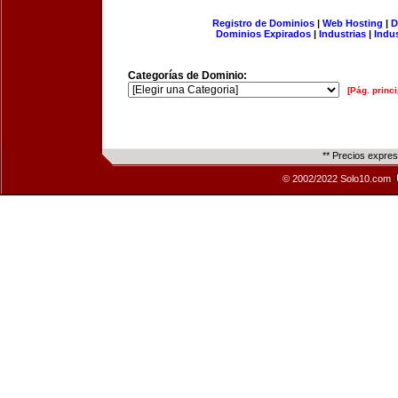
Registro de Dominios
|
Web Hosting
|
D
Dominios Expirados
|
Industrias
|
Indu
Categorías de Dominio:
[Pág. princi
** Precios expre
© 2002/2022 Solo10.com