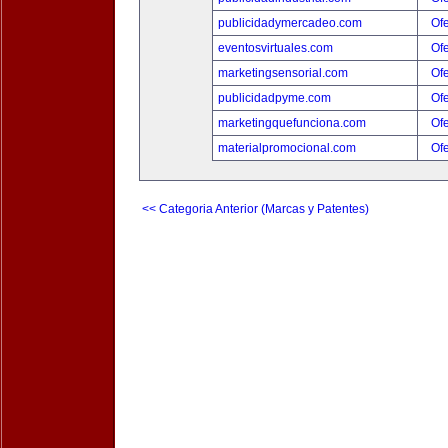
publicidadymercadeo.com
Ofe
eventosvirtuales.com
Ofe
marketingsensorial.com
Ofe
publicidadpyme.com
Ofe
marketingquefunciona.com
Ofe
materialpromocional.com
Ofe
<< Categoria Anterior (Marcas y Patentes)