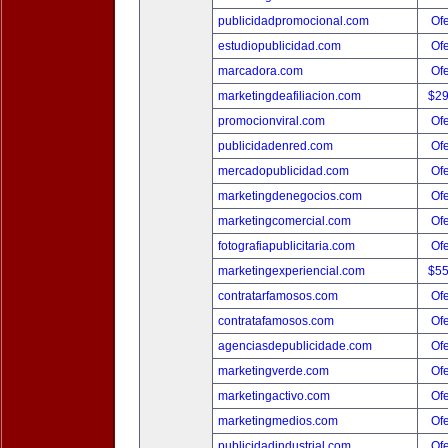
publicidadpromocional.com
Ofe
estudiopublicidad.com
Ofe
marcadora.com
Ofe
marketingdeafiliacion.com
$2
promocionviral.com
Ofe
publicidadenred.com
Ofe
mercadopublicidad.com
Ofe
marketingdenegocios.com
Ofe
marketingcomercial.com
Ofe
fotografiapublicitaria.com
Ofe
marketingexperiencial.com
$5
contratarfamosos.com
Ofe
contratafamosos.com
Ofe
agenciasdepublicidade.com
Ofe
marketingverde.com
Ofe
marketingactivo.com
Ofe
marketingmedios.com
Ofe
publicidadindustrial.com
Ofe