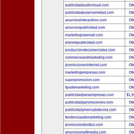
publicidadaudiovisual.com
Ofe
publicidadporproximidad.com
Ofe
anunciosinteractivos.com
Ofe
anunciospublicidad.com
Ofe
marketingviaemail.com
Ofe
planetapublicidad.com
Ofe
producciondecomerciales.com
Ofe
commerceandmarketing.com
Ofe
promocioneninternet.com
Ofe
marketingempresas.com
Ofe
superpromocion.com
Ofe
tipsdemarketing.com
Ofe
publicidadparaempresas.com
$1,
publicidadypromociones.com
Ofe
publicidadymercadotecnia.com
Ofe
tendenciasdemarketing.com
Ofe
promociondesitios.com
Ofe
anunciosmultimedia.com
Ofe