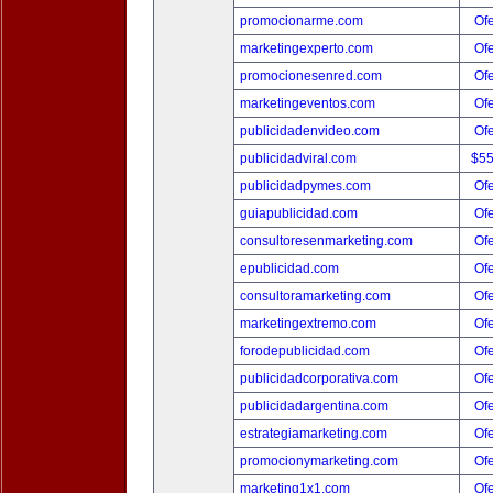
promocionarme.com
Ofe
marketingexperto.com
Ofe
promocionesenred.com
Ofe
marketingeventos.com
Ofe
publicidadenvideo.com
Ofe
publicidadviral.com
$5
publicidadpymes.com
Ofe
guiapublicidad.com
Ofe
consultoresenmarketing.com
Ofe
epublicidad.com
Ofe
consultoramarketing.com
Ofe
marketingextremo.com
Ofe
forodepublicidad.com
Ofe
publicidadcorporativa.com
Ofe
publicidadargentina.com
Ofe
estrategiamarketing.com
Ofe
promocionymarketing.com
Ofe
marketing1x1.com
Ofe