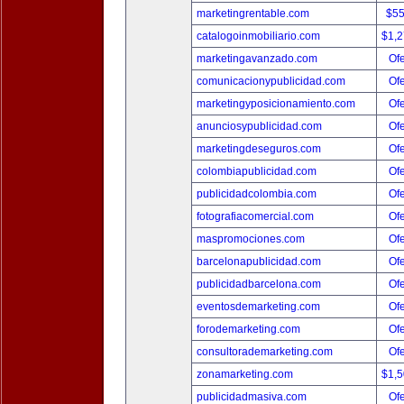
marketingrentable.com
$5
catalogoinmobiliario.com
$1,
marketingavanzado.com
Ofe
comunicacionypublicidad.com
Ofe
marketingyposicionamiento.com
Ofe
anunciosypublicidad.com
Ofe
marketingdeseguros.com
Ofe
colombiapublicidad.com
Ofe
publicidadcolombia.com
Ofe
fotografiacomercial.com
Ofe
maspromociones.com
Ofe
barcelonapublicidad.com
Ofe
publicidadbarcelona.com
Ofe
eventosdemarketing.com
Ofe
forodemarketing.com
Ofe
consultorademarketing.com
Ofe
zonamarketing.com
$1,
publicidadmasiva.com
Ofe