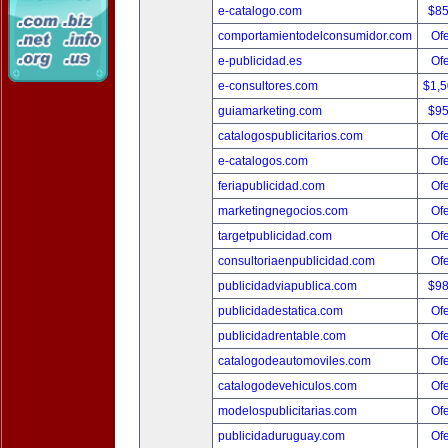
e-catalogo.com
$8
comportamientodelconsumidor.com
Ofe
e-publicidad.es
Ofe
e-consultores.com
$1,
guiamarketing.com
$9
catalogospublicitarios.com
Ofe
e-catalogos.com
Ofe
feriapublicidad.com
Ofe
marketingnegocios.com
Ofe
targetpublicidad.com
Ofe
consultoriaenpublicidad.com
Ofe
publicidadviapublica.com
$9
publicidadestatica.com
Ofe
publicidadrentable.com
Ofe
catalogodeautomoviles.com
Ofe
catalogodevehiculos.com
Ofe
modelospublicitarias.com
Ofe
publicidaduruguay.com
Ofe