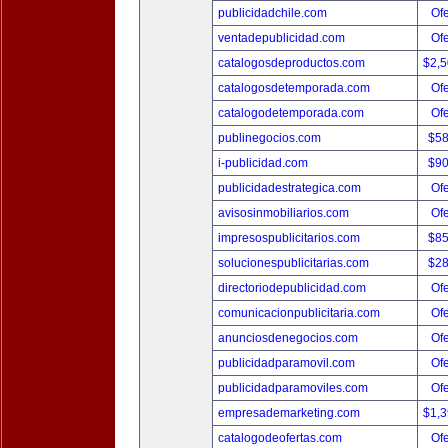
publicidadchile.com
Ofe
ventadepublicidad.com
Ofe
catalogosdeproductos.com
$2,
catalogosdetemporada.com
Ofe
catalogodetemporada.com
Ofe
publinegocios.com
$5
i-publicidad.com
$9
publicidadestrategica.com
Ofe
avisosinmobiliarios.com
Ofe
impresospublicitarios.com
$8
solucionespublicitarias.com
$2
directoriodepublicidad.com
Ofe
comunicacionpublicitaria.com
Ofe
anunciosdenegocios.com
Ofe
publicidadparamovil.com
Ofe
publicidadparamoviles.com
Ofe
empresademarketing.com
$1,
catalogodeofertas.com
Ofe