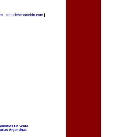
om
|
zonadesconocida.com
|
ominios En Venta
strias Argentinas