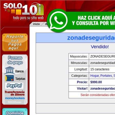
zonadesegurid
Vendido!
Mayusculas:
ZONADESEGUR
Minusculas:
zonadesegurida
Longitud:
15 caracteres
Categorias:
Hogar
,
Portales
,
Precio:
$990.00
Visitar!
zonadesegurida
Serán consideradas ofer