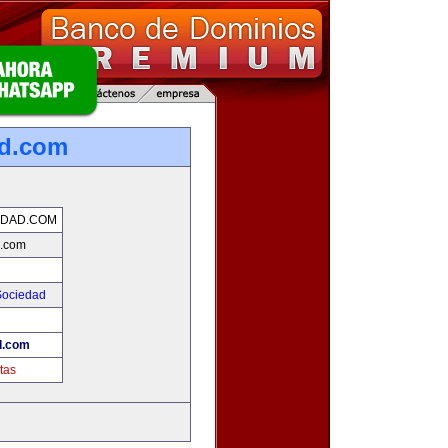
ad.com
IDAD.COM
d.com
Sociedad
d.com
tas