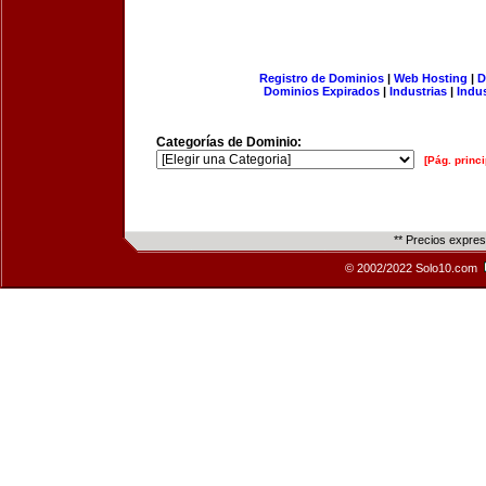
Registro de Dominios
|
Web Hosting
|
D
Dominios Expirados
|
Industrias
|
Indu
Categorías de Dominio:
[Pág. princi
** Precios expre
© 2002/2022 Solo10.com