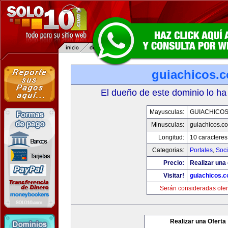
guiachicos.
El dueño de este dominio lo ha
Mayusculas:
GUIACHICO
Minusculas:
guiachicos.c
Longitud:
10 caracteres
Categorias:
Portales
,
Soc
Precio:
Realizar una 
Visitar!
guiachicos.
Serán consideradas ofer
Realizar una Oferta