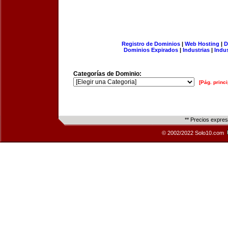
Registro de Dominios
|
Web Hosting
|
D
Dominios Expirados
|
Industrias
|
Indu
Categorías de Dominio:
[Pág. princi
** Precios expre
© 2002/2022 Solo10.com