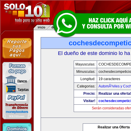
cochesdecompeti
El dueño de este dominio lo ha
Mayusculas:
COCHESDECOMPE
Minusculas:
cochesdecompetici
Longitud:
19 caracteres
Categorias:
AutomÃ³viles y Coc
Precio:
Realizar una oferta
Visitar!
cochesdecompetic
Serán consideradas ofer
Realizar una Oferta