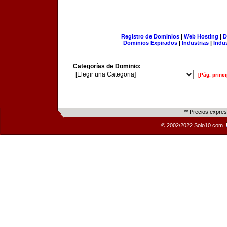
Registro de Dominios
|
Web Hosting
|
D
Dominios Expirados
|
Industrias
|
Indu
Categorías de Dominio:
[Pág. princi
** Precios expre
© 2002/2022 Solo10.com