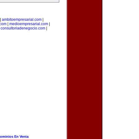
|
ambitoempresarial.com
|
.com
|
medioempresarial.com
|
|
consultoriadenegocio.com
|
ominios En Venta