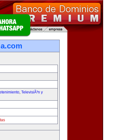
na.com
etenimiento
,
TelevisiÃ³n y
tas