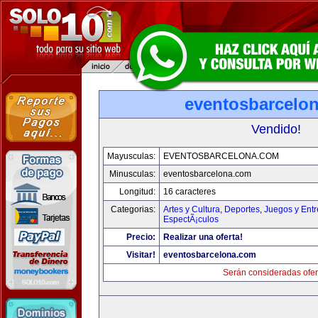
eventosbarcelo
Vendido!
Mayusculas:
EVENTOSBARCELONA.COM
Minusculas:
eventosbarcelona.com
Longitud:
16 caracteres
Categorias:
Artes y Cultura
,
Deportes
,
Juegos y Entr
EspectÃ¡culos
Precio:
Realizar una oferta!
Visitar!
eventosbarcelona.com
Serán consideradas ofer