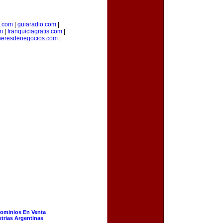
a.com
|
guiaradio.com
|
m
|
franquiciagratis.com
|
heresdenegocios.com
|
ominios En Venta
strias Argentinas