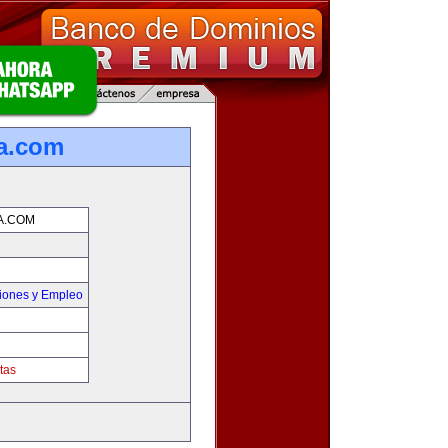
ia.com
A.COM
iones y Empleo
tas