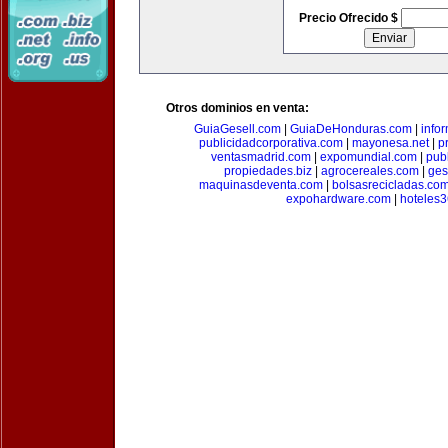
Precio Ofrecido $
Otros dominios en venta:
GuiaGesell.com
|
GuiaDeHonduras.com
|
info
publicidadcorporativa.com
|
mayonesa.net
|
p
ventasmadrid.com
|
expomundial.com
|
pub
propiedades.biz
|
agrocereales.com
|
ges
maquinasdeventa.com
|
bolsasrecicladas.co
expohardware.com
|
hoteles