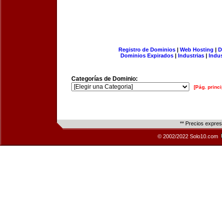
Registro de Dominios
|
Web Hosting
|
D
Dominios Expirados
|
Industrias
|
Indu
Categorías de Dominio:
[Pág. princi
** Precios expre
© 2002/2022 Solo10.com