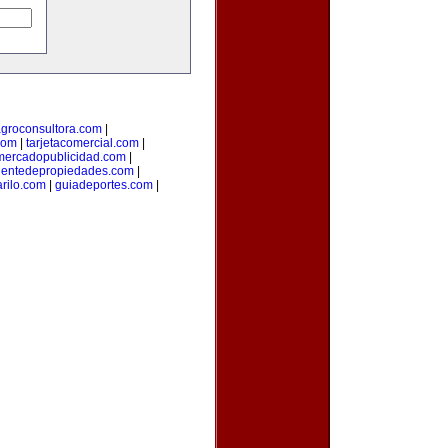
groconsultora.com
|
com
|
tarjetacomercial.com
|
mercadopublicidad.com
|
entedepropiedades.com
|
arilo.com
|
guiadeportes.com
|