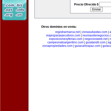
Precio Ofrecido $
Otros dominios en venta:
registrarmarca.net
|
zonasubastas.com
|
a
viajesparaejecutivos.com
|
reuniaodenegocios.
exposicionesyferias.com
|
negociosweb.net
|
campeonatoargentino.com
|
guiatandil.com
|
ag
zonapropiedades.com
|
guiacarlospaz.com
|
guiac