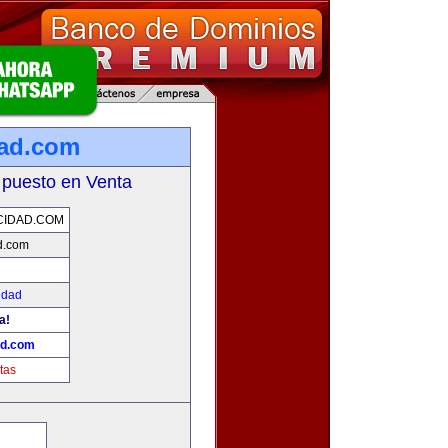
dad.com
 puesto en Venta
CIDAD.COM
d.com
idad
a!
ad.com
tas