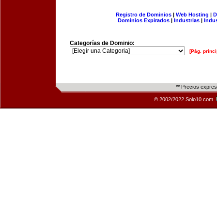
Registro de Dominios
|
Web Hosting
|
D
Dominios Expirados
|
Industrias
|
Indu
Categorías de Dominio:
[Pág. princi
** Precios expre
© 2002/2022 Solo10.com